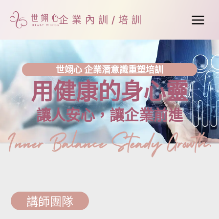
Skip
企業內訓/培訓
to
content
世翊心 企業潛意識重塑培訓
用健康的身心靈
讓人安心，讓企業前進
講師團隊