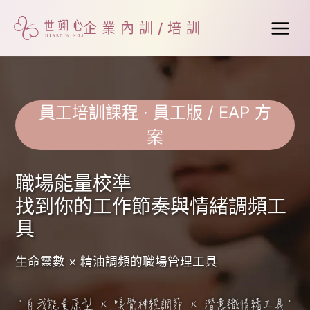
Skip
企業內訓/培訓
to
content
員工培訓課程 · 員工版 / EAP 方
案
職場能量校準
找到你的工作節奏與情緒調頻工
具
生命靈數 × 精油調頻的職場管理工具