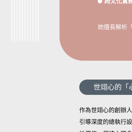
●
跨文化實
她擅長解析
世翊心的「
作為世翊心的創辦
引導深度的總執行