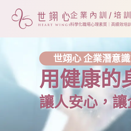
Skip
to
企業內訓/培
content
科學化職場心理素質｜高績效培
世翊心 企業潛意
用健康的
讓人安心，讓