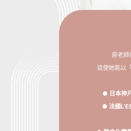
房老師
這使她能以
●
日本神
●
法國L’