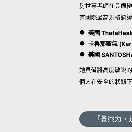
房世惠老師在具備
有國際最高規格認
美國 ThetaH
卡魯那靈氣 (Kar
美國 SANTOSH
她具備將高度敏銳
個人在安全的狀態
「覺察力，